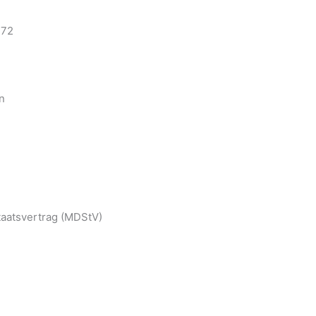
272
n
taatsvertrag (MDStV)